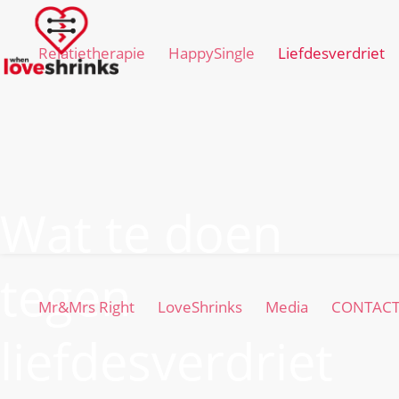
Relatietherapie
HappySingle
Liefdesverdriet
Wat te doen
tegen
Mr&Mrs Right
LoveShrinks
Media
CONTAC
liefdesverdriet