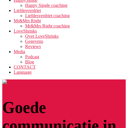
HappySingle
Happy Single coaching
Liefdesverdriet
Liefdesverdriet coaching
Mr&Mrs Right
Mr&Mrs Right coaching
LoveShrinks
Over LoveShrinks
Gegevens
Reviews
Media
Podcast
Blog
CONTACT
Language
Goede
communicatie in