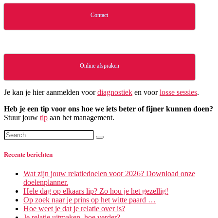
Contact
Online afspraken
Je kan je hier aanmelden voor
diagnostiek
en voor
losse sessies
.
Heb je een tip voor ons hoe we iets beter of fijner kunnen doen?
Stuur jouw
tip
aan het management.
Recente berichten
Wat zijn jouw relatiedoelen voor 2026? Download onze
doelenplanner.
Hele dag op elkaars lip? Zo hou je het gezellig!
Op zoek naar je prins op het witte paard …
Hoe weet je dat je relatie over is?
Je relatie uitmaken, hoe verder?