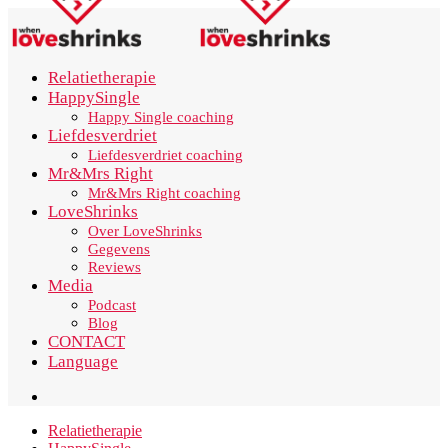
Relatietherapie
HappySingle
Happy Single coaching
Liefdesverdriet
Liefdesverdriet coaching
Mr&Mrs Right
Mr&Mrs Right coaching
LoveShrinks
Over LoveShrinks
Gegevens
Reviews
Media
Podcast
Blog
CONTACT
Language
Relatietherapie