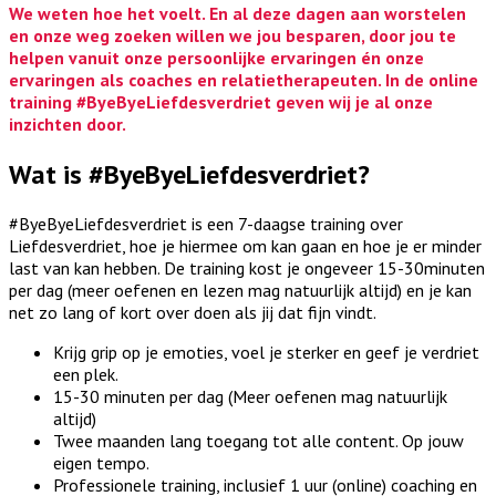
We weten hoe het voelt. En al deze dagen aan worstelen
en onze weg zoeken willen we jou besparen, door jou te
helpen vanuit onze persoonlijke ervaringen én onze
ervaringen als coaches en relatietherapeuten. In de online
training #ByeByeLiefdesverdriet geven wij je al onze
inzichten door.
Wat is #ByeByeLiefdesverdriet?
#ByeByeLiefdesverdriet is een 7-daagse training over
Liefdesverdriet, hoe je hiermee om kan gaan en hoe je er minder
last van kan hebben. De training kost je ongeveer 15-30minuten
per dag (meer oefenen en lezen mag natuurlijk altijd) en je kan
net zo lang of kort over doen als jij dat fijn vindt.
Krijg grip op je emoties, voel je sterker en geef je verdriet
een plek.
15-30 minuten per dag (Meer oefenen mag natuurlijk
altijd)
Twee maanden lang toegang tot alle content. Op jouw
eigen tempo.
Professionele training, inclusief 1 uur (online) coaching en