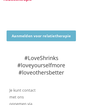
Aanmelden voor relatietherapie
#LoveShrinks
#loveyourselfmore
#loveothersbetter
Je kunt contact
met ons
opnemen via