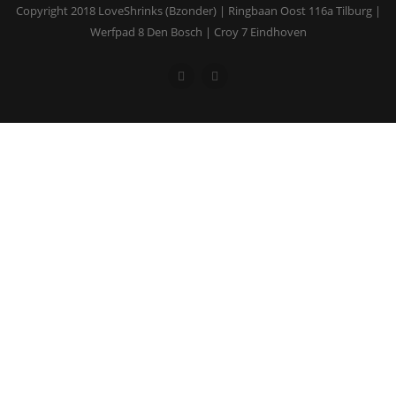
Copyright 2018 LoveShrinks (Bzonder) | Ringbaan Oost 116a Tilburg |
Werfpad 8 Den Bosch | Croy 7 Eindhoven