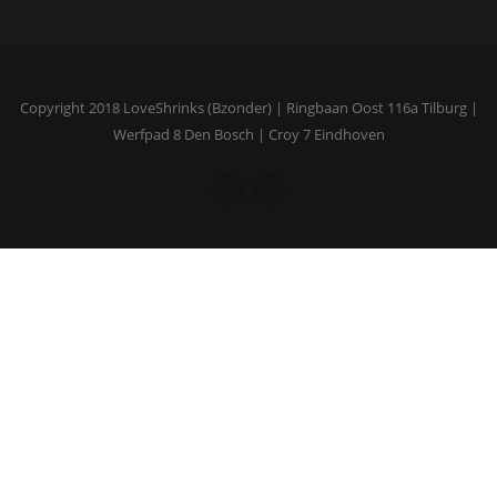
Copyright 2018 LoveShrinks (Bzonder) | Ringbaan Oost 116a Tilburg |
Werfpad 8 Den Bosch | Croy 7 Eindhoven