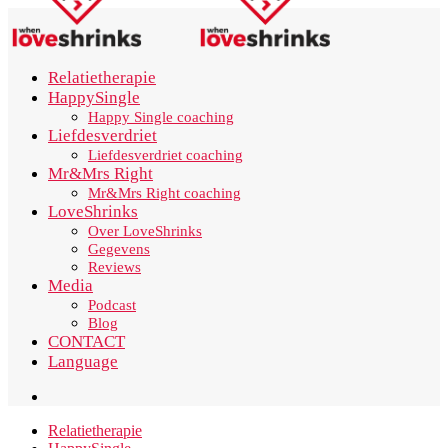
Relatietherapie
HappySingle
Happy Single coaching
Liefdesverdriet
Liefdesverdriet coaching
Mr&Mrs Right
Mr&Mrs Right coaching
LoveShrinks
Over LoveShrinks
Gegevens
Reviews
Media
Podcast
Blog
CONTACT
Language
Relatietherapie