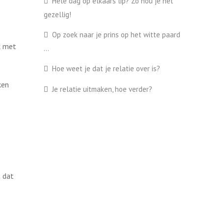
Hele dag op elkaars lip? Zo hou je het
gezellig!
Op zoek naar je prins op het witte paard
k met
…
Hoe weet je dat je relatie over is?
ken
Je relatie uitmaken, hoe verder?
t dat