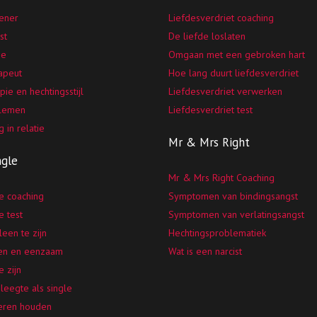
eener
Liefdesverdriet coaching
st
De liefde loslaten
ie
Omgaan met een gebroken hart
rapeut
Hoe lang duurt liefdesverdriet
pie en hechtingsstijl
Liefdesverdriet verwerken
blemen
Liefdesverdriet test
g in relatie
Mr & Mrs Right
ngle
Mr & Mrs Right Coaching
e coaching
Symptomen van bindingsangst
e test
Symptomen van verlatingsangst
leen te zijn
Hechtingsproblematiek
en en eenzaam
Wat is een narcist
e zijn
leegte als single
leren houden