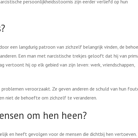
rcistische persoonlijkheidsstoornis zijn eerder verliefd op hun
s?
door een langdurig patroon van zichzelf belangrijk vinden, de beho
deren. Een man met narcistische trekjes gelooft dat hij van prima
g vertoont hij op elk gebied van zijn leven: werk, vriendschappen,
rag problemen veroorzaakt. Ze geven anderen de schuld van hun fout
ben niet de behoefte om zichzelf te veranderen.
mensen om hen heen?
elijk en heeft gevolgen voor de mensen die dichtbij hen vertoeven.