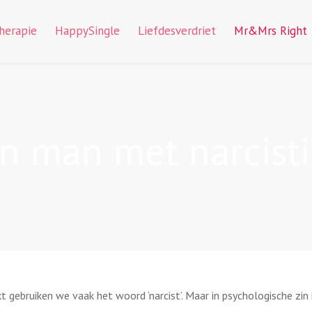
therapie
HappySingle
Liefdesverdriet
Mr&Mrs Right
 man met narcistis
kt gebruiken we vaak het woord ‘narcist’. Maar in psychologische zin 