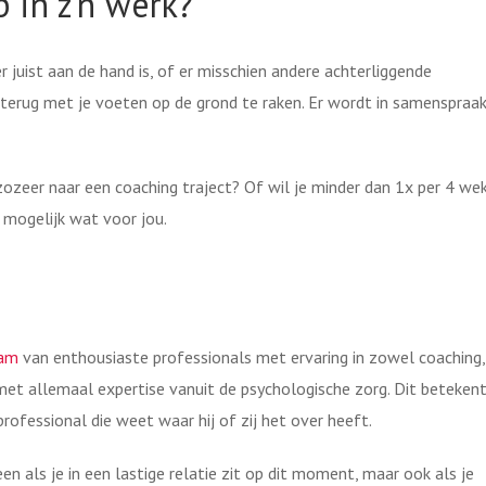
 in z’n werk?
 juist aan de hand is, of er misschien andere achterliggende
 terug met je voeten op de grond te raken. Er wordt in samenspraa
 zozeer naar een coaching traject? Of wil je minder dan 1x per 4 we
mogelijk wat voor jou.
am
van enthousiaste professionals met ervaring in zowel coaching,
r met allemaal expertise vanuit de psychologische zorg. Dit beteken
professional die weet waar hij of zij het over heeft.
een als je in een lastige relatie zit op dit moment, maar ook als je