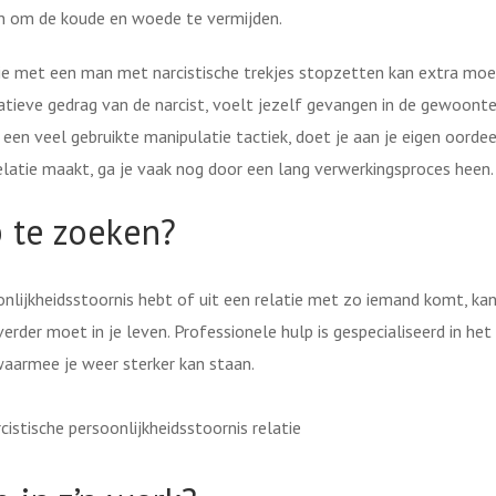
n om de koude en woede te vermijden.
tie met een man met narcistische trekjes stopzetten kan extra moei
latieve gedrag van de narcist, voelt jezelf gevangen in de gewoont
,
een veel gebruikte manipulatie tactiek, doet je aan je eigen oordee
relatie maakt, ga je vaak nog door een lang verwerkingsproces heen.
p te zoeken?
lijkheidsstoornis hebt of uit een relatie met zo iemand komt, ka
erder moet in je leven. Professionele hulp is gespecialiseerd in het
aarmee je weer sterker kan staan.