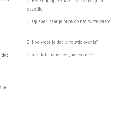
Hele dag op elkaars lip? Zo hou je het
gezellig!
Op zoek naar je prins op het witte paard
…
Hoe weet je dat je relatie over is?
t dat
Je relatie uitmaken, hoe verder?
n je