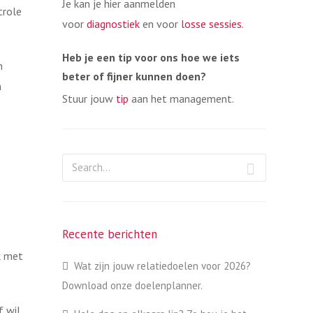
Je kan je hier aanmelden
trole
voor
diagnostiek
en voor
losse sessies
.
Heb je een tip voor ons hoe we iets
n
beter of fijner kunnen doen?
n
Stuur jouw
tip
aan het management.
Recente berichten
k met
Wat zijn jouw relatiedoelen voor 2026?
Download onze doelenplanner.
f wil