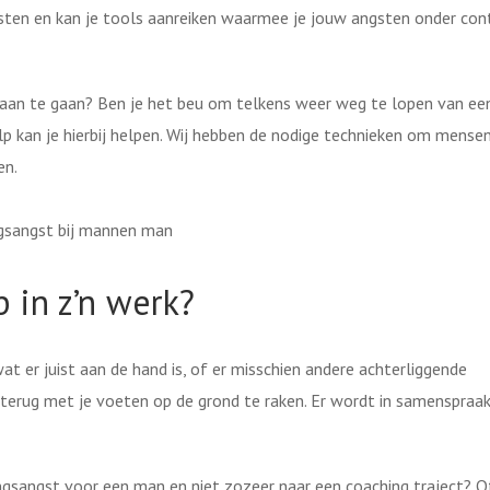
gsten en kan je tools aanreiken waarmee je jouw angsten onder con
 aan te gaan? Ben je het beu om telkens weer weg te lopen van ee
lp kan je hierbij helpen. Wij hebben de nodige technieken om mense
en.
 in z’n werk?
t er juist aan de hand is, of er misschien andere achterliggende
 terug met je voeten op de grond te raken. Er wordt in samenspraa
dingsangst voor een man en niet zozeer naar een coaching traject? O