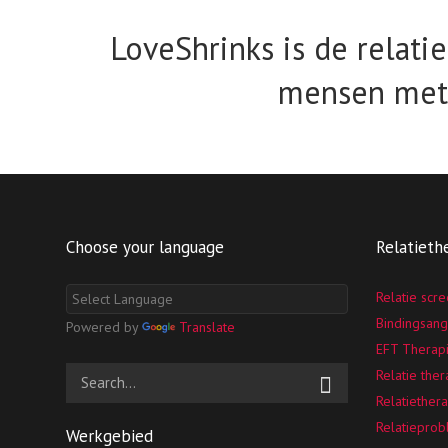
LoveShrinks is de relati
mensen met 
Choose your language
Relatieth
Relatie scr
Bindingsang
Powered by
Translate
EFT Therap
Relatie the
Relatiethera
Relatiepro
Werkgebied