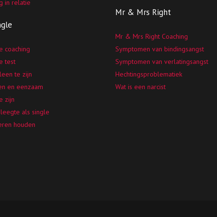
g in relatie
Mr & Mrs Right
ngle
Mr & Mrs Right Coaching
e coaching
Symptomen van bindingsangst
e test
Symptomen van verlatingsangst
leen te zijn
Hechtingsproblematiek
en en eenzaam
Wat is een narcist
e zijn
leegte als single
leren houden