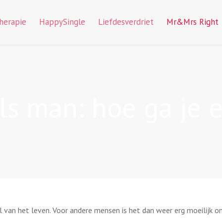
therapie
HappySingle
Liefdesverdriet
Mr&Mrs Right
ls man: hoe ga je
el van het leven. Voor andere mensen is het dan weer erg moeilijk 