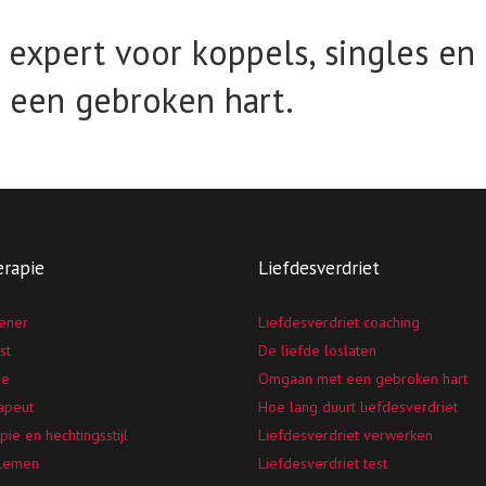
e expert voor koppels, singles en
een gebroken hart.
erapie
Liefdesverdriet
eener
Liefdesverdriet coaching
st
De liefde loslaten
ie
Omgaan met een gebroken hart
rapeut
Hoe lang duurt liefdesverdriet
pie en hechtingsstijl
Liefdesverdriet verwerken
blemen
Liefdesverdriet test