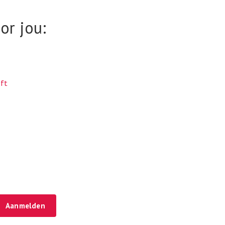
or jou:
eft
Aanmelden