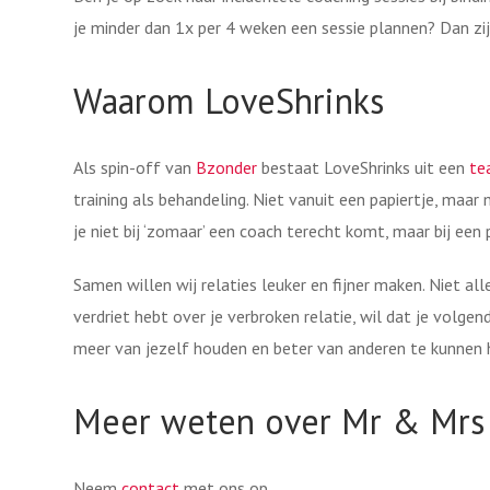
je minder dan 1x per 4 weken een sessie plannen? Dan z
Waarom LoveShrinks
Als spin-off van
Bzonder
bestaat LoveShrinks uit een
te
training als behandeling. Niet vanuit een papiertje, maa
je niet bij ‘zomaar’ een coach terecht komt, maar bij een 
Samen willen wij relaties leuker en fijner maken. Niet all
verdriet hebt over je verbroken relatie, wil dat je volgend
meer van jezelf houden en beter van anderen te kunnen 
Meer weten over Mr & Mrs 
Neem
contact
met ons op.