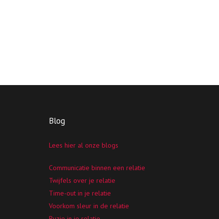
Blog
Lees hier al onze blogs
Communicatie binnen een relatie
Twijfels over je relatie
Time-out in je relatie
Voorkom sleur in de relatie
Ruzie in je relatie