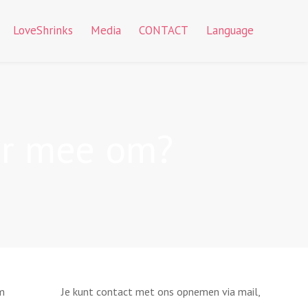
LoveShrinks
Media
CONTACT
Language
 er mee om?
om
Je kunt contact met ons opnemen via mail,