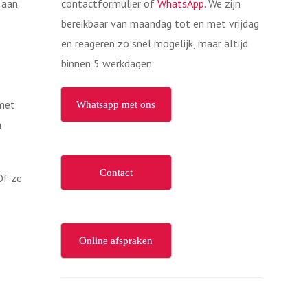
 aan
contactformulier of
WhatsApp.
We zijn
bereikbaar van maandag tot en met vrijdag
en reageren zo snel mogelijk, maar altijd
binnen 5 werkdagen.
 met
Whatsapp met ons
n
Contact
Of ze
Online afspraken