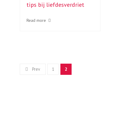
tips bij liefdesverdriet
Read more
Prev
1
2