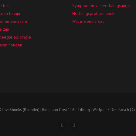
e test
Symptomen van verlatingsangst
leen te zijn
Hechtingsproblematiek
en en eenzaam
Wat is een narcist
e zijn
leegte als single
leren houden
 LoveShrinks (Bzonder) | Ringbaan Oost 116a Tilburg | Werfpad 8 Den Bosch | C