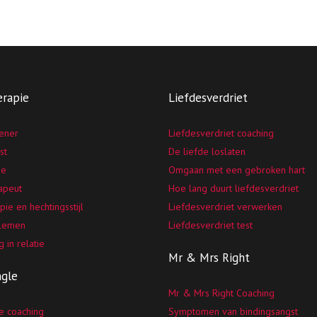
erapie
Liefdesverdriet
eener
Liefdesverdriet coaching
st
De liefde loslaten
ie
Omgaan met een gebroken hart
rapeut
Hoe lang duurt liefdesverdriet
pie en hechtingsstijl
Liefdesverdriet verwerken
blemen
Liefdesverdriet test
g in relatie
Mr & Mrs Right
ngle
Mr & Mrs Right Coaching
e coaching
Symptomen van bindingsangst