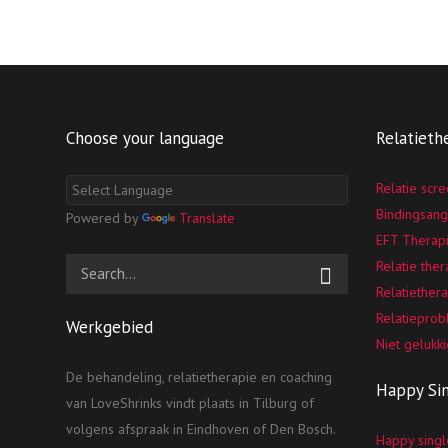
Choose your language
Relatieth
Relatie scr
Bindingsang
Powered by
Translate
EFT Therap
Relatie the
Relatiethera
Relatiepro
Werkgebied
Niet gelukki
De behandeling, relatietherapie en coaching
Happy Si
van LoveShrinks vindt plaats in Tilburg of
volgens afspraak in Eindhoven of Den Bosch.
Happy singl